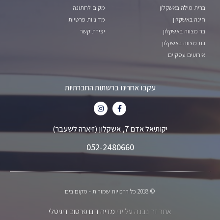
ברית מילה באשקלון
מקום לחתונה
חינה באשקלון
מדיניות פרטיות
בר מצווה באשקלון
יצירת קשר
בת מצווה באשקלון
אירועים עסקיים
עקבו אחרינו ברשתות החברתיות
יקותיאל אדם 7, אשקלון (זיארה לשעבר)
052-2480660
© 2018 כל הזכויות שמורות - מקום בים
אתר זה נבנה על ידי
מדיה דום פרסום דיגיטלי