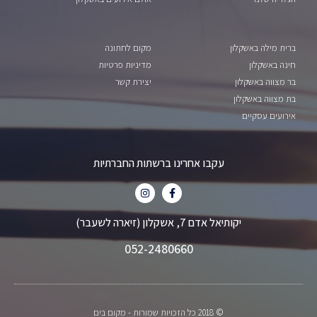
ברית מילה באשקלון
מקום לחתונה
חינה באשקלון
מדיניות פרטיות
בר מצווה באשקלון
יצירת קשר
בת מצווה באשקלון
אירועים עסקיים
עקבו אחרינו ברשתות החברתיות
יקותיאל אדם 7, אשקלון (זיארה לשעבר)
052-2480660
© 2018 כל הזכויות שמורות - מקום בים